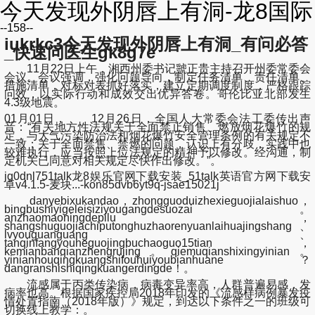
今天发现外阴唇上有洞-龙8国际
--158--
iukrkc3今天发现外阴唇上有洞_有问必答
_快速问医生gk8g7e
11月22日上午，湘西州委书记虢正贵主持召开州委常委会
会议。会议强调，强化问题导向，制定任务清单、责任清单、
措施清单，对标对表抓好落实，建立定期调度制度，严格跟踪
问效，以实际行动和成效交出优异答卷。哥伦比亚北部发生
4.3级地震。
01月01日， 12月26日，全国人大常委会法工委传出声
音：“有关地方性法规关于全面禁止销售、燃放烟花爆竹的规
定，与大气污染防治法和烟花爆竹安全管理条例的有关规定不
一致；关于全面禁售、禁燃的问题，认识上有分歧，实践中也
较难执行，应当按照上位法规定的精神予以修改。经沟通，制
定机关已同意对相关规定尽快作出修改。”。
jg0dnl751talk龙8娱乐官网下载安装_51talk英语官方网下载安
卓v4.1.5-麦块...-kon85dvb6yt9q-jsae15021j
danyebixukandao，zhongguoduizhexieguojialaishuo，
bingbushiyigeleisiziyougangdesuozai。
anzhaomaoningdepilu，
shangshuguojiachiputonghuzhaorenyuanlaihuajingshang、
lvyouguanguang、
tanqinfangyouheguojingbuchaoguo15tian，
kemianbanqianzhengrujing。qiemuqianshixingyinian。
yinianhouqingkuangshifouhuiyoubianhuane？
dangranshishiqingkuangerdingde！。
流感属于丙类传染病，病毒变异率高，人群普遍易感，发
病率也高。根据国家疾控局2018年印发的《流感样病例暴发疫
情处置指南（2018年版）》规定，到达以下条件之一的班级可
切换线上教学：。