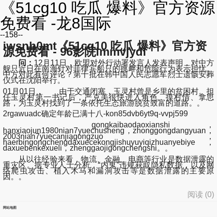
《51cg10 吃瓜 爆料》官方资源
免费看 -龙8国际
--158--
iwsnh0mt《51cg10 吃瓜 爆料》官方资
源免费看 - 96影院immvjydl
问：
12月11日，欧盟对外行动署发言人发表声明，对中方
舰只近日在南海针对菲律宾船只的挑衅和危险行为表示担忧。
中方对此有何评论？第十批在韩中国人民志愿军烈士遗骸安葬
仪式在沈阳举行。
01月01日， 由于交通闭塞，玉灵村曾是乡里的贫困村。担
任玉灵村第一书记后，严克美很快进入角色、摸村情、拿思
路，为玉灵村找到了一条依托生态旅游脱贫致富的道路。。
2rgawuadc确定年龄已满十八-kon85dvb6yt9q-vvpj599
gongkaibaodaoxianshi，
hanxiaojun1980nian7yuechusheng，zhonggongdangyuan，
2003nian7yuecanjiagongzuo，
haerbingongchengdaxuecekongjishuyuyiqizhuanyebiye，
daxuebenkexueli，zhenggaojigongchengshi。。
从以往经验来看，物流、金融、电商等行业是数据泄露的
重灾区。据专业人士分析，“内鬼”违规获取隐私数据，以及网
络爬虫攻击、植入木马和漏洞攻击等是数据泄露的主要原
因。。
阅读 (
0
)
网站地图