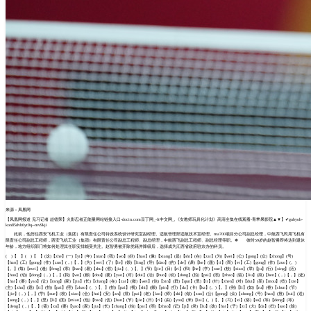
来源：凤凰网
【凤凰网报道 见习记者 赵德荣】火影忍者正能量网站链接入口-docin.com豆丁网_-ft中文网_,《女教师玩具化计划》高清全集在线观看-青苹果影院▲▼】✔gubyoh-
kon85dvb6yt9q--mv9kji
此前，他历任西安飞机工业（集团）有限责任公司特设系统设计研究室副经理、适航管理部适航技术室经理、ma700项目分公司副总经理，中航西飞民用飞机有
限责任公司副总工程师，西安飞机工业（集团）有限责任公司副总工程师、副总经理，中航西飞副总工程师、副总经理等职。❅ 彼时59岁的赵智勇即将达到退休
年龄，地方组织部门将如何处理其任职安排颇受关注。赵智勇被开除党籍并降级后，选择成为江西省政府驻京办的科员。
( )【 】( )【 】(这)【zhe】(一)【yi】(年)【nian】(我)【wo】(好)【hao】(像)【xiang】(是)【shi】(在)【zai】(为)【wei】(公)【gong】(众)【zhong】(号)
【hao】(工)【gong】(作)【zuo】(，)【，】(为)【wei】(了)【le】(领)【ling】(导)【dao】(的)【de】(课)【ke】(题)【ti】(而)【er】(工)【gong】(作)【zuo】(。)
【。】(每)【mei】(逢)【feng】(寒)【han】(暑)【shu】(假)【jia】(、)【、】(节)【jie】(日)【ri】(和)【he】(学)【xue】(校)【xiao】(举)【ju】(行)【xing】(活)
【huo】(动)【dong】(，)【，】(我)【wo】(都)【dou】(要)【yao】(对)【dui】(活)【huo】(动)【dong】(拍)【pai】(照)【zhao】(留)【liu】(痕)【hen】(，)【，】(还)
【hai】(要)【yao】(让)【rang】(家)【jia】(长)【chang】(在)【zai】(微)【wei】(信)【xin】(群)【qun】(里)【li】(针)【zhen】(对)【dui】(某)【mou】(些)【xie】
(主)【zhu】(题)【ti】(拍)【pai】(照)【zhao】(、)【、】(拍)【pai】(视)【shi】(频)【pin】(打)【da】(卡)【ka】(。)【。】(例)【li】(如)【ru】(春)【chun】(节)
【jie】(，)【，】(学)【xue】(校)【xiao】(会)【hui】(安)【an】(排)【pai】(老)【lao】(师)【shi】(做)【zuo】(公)【gong】(众)【zhong】(号)【hao】(推)【tui】(送)
【song】(，)【，】(里)【li】(面)【mian】(包)【bao】(含)【han】(节)【jie】(日)【ri】(由)【you】(来)【lai】(、)【、】(习)【xi】(俗)【su】(等)【deng】(等)
【deng】(，)【，】(需)【xu】(要)【yao】(家)【jia】(长)【chang】(拍)【pai】(照)【zhao】(记)【ji】(录)【lu】(孩)【hai】(子)【zi】(大)【da】(扫)【sao】(除)