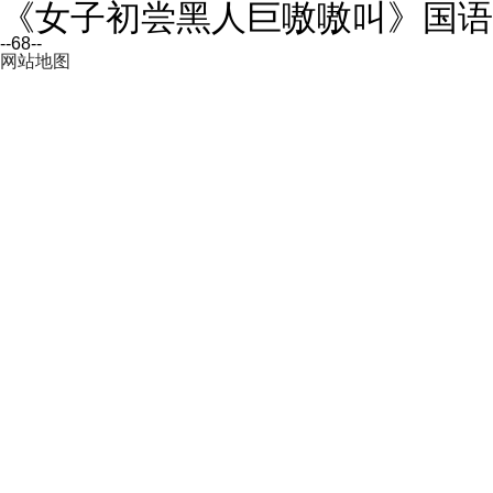
《女子初尝黑人巨嗷嗷叫》国语在
--68--
网站地图