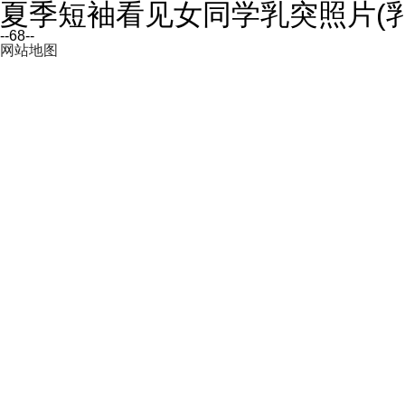
夏季短袖看见女同学乳突照片(乳突
--68--
网站地图