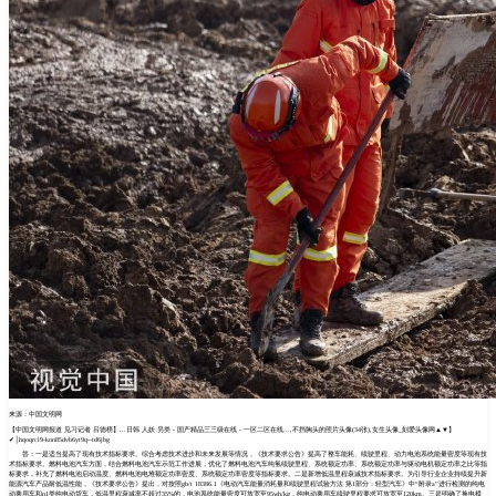
来源：中国文明网
【中国文明网报道 见习记者 吕德榜】...日韩 人妖 另类 - 国产精品三三级在线 - 一区二区在线...,不挡胸头的照片头像(34张),女生头像_刻爱头像网▲▼】
✔│hqoqrcl9-kon85dvb6yt9q--td6jbg
答：一是适当提高了现有技术指标要求。综合考虑技术进步和未来发展等情况，《技术要求公告》提高了整车能耗、续驶里程、动力电池系统能量密度等现有技
术指标要求。燃料电池汽车方面，结合燃料电池汽车示范工作进展，优化了燃料电池汽车纯氢续驶里程、系统额定功率、系统额定功率与驱动电机额定功率之比等指
标要求，补充了燃料电池启动温度、燃料电池电堆额定功率密度、系统额定功率密度等指标要求。二是新增低温里程衰减技术指标要求。为引导行业企业持续提升新
能源汽车产品耐低温性能，《技术要求公告》提出，对按照gb/t 18386.1《电动汽车能量消耗量和续驶里程试验方法 第1部分：轻型汽车》中“附录a”进行检测的纯电
动乘用车和n1类纯电动货车，低温里程衰减率不超过35%的，电池系统能量密度可放宽至95wh/kg，纯电动乘用车续驶里程要求可放宽至120km。三是明确了换电模