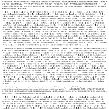
式车型相关要求。换电模式在降低购车成本、消除里程焦虑、提升安全水平方面有一定优势。为支持换电模式创新发展，结合行业发展和标准实施情况，《技术要求
公告》明确，相关车型需满足gb/t 40032《电动汽车换电安全要求》标准。同时，为保证真换电、能使用，要求申报企业提供保障换电服务的证明材料。✍ 5月
12日晚间，浙商证券发布公告称，近日，该公司董事会收到了董事、总裁王青山的书面辞职报告。王青山曾担任朱从玖的秘书，3月底在参加浙江省交通投资集团财
务有限公司干部会议时，被“叫出会场”。
( )【 】( )【 】(统)【tong】(计)【ji】(数)【shu】(字)【zi】(貌)【mao】(似)【si】(巨)【ju】(大)【da】(，)【，】(但)【dan】(分)【fen】(摊)【tan】(到)
【dao】(总)【zong】(长)【chang】(5)【5】(5)【5】(公)【gong】(里)【li】(、)【、】(双)【shuang】(向)【xiang】(六)【liu】(车)【che】(道)【dao】(、)【、】(5)
【5】(年)【nian】(时)【shi】(长)【chang】(的)【de】(大)【da】(容)【rong】(量)【liang】(里)【li】(，)【，】(就)【jiu】(不)【bu】(那)【na】(么)【me】(好)
【hao】(看)【kan】(了)【le】(。)【。】(由)【you】(于)【yu】(大)【da】(桥)【qiao】(连)【lian】(接)【jie】(的)【de】(三)【san】(地)【di】(分)【fen】(属)
【shu】(不)【bu】(同)【tong】(的)【de】(关)【guan】(税)【shui】(区)【qu】(，)【，】(只)【zhi】(有)【you】(符)【fu】(合)【he】(一)【yi】(定)【ding】(资)
【zi】(格)【ge】(的)【de】(粤)【yue】(港)【gang】(、)【、】(粤)【yue】(澳)【ao】(两)【liang】(地)【di】(牌)【pai】(车)【che】(辆)【liang】(及)【ji】(纳)
【na】(入)【ru】(“)【“】(港)【gang】(车)【che】(北)【bei】(上)【shang】(”)【”】(“)【“】(澳)【ao】(车)【che】(北)【bei】(上)【shang】(”)【”】(计)【ji】(划)
【hua】(的)【de】(港)【gang】(澳)【ao】(单)【dan】(牌)【pai】(车)【che】(辆)【liang】(才)【cai】(能)【neng】(通)【tong】(行)【xing】(，)【，】(内)【nei】
(地)【di】(单)【dan】(牌)【pai】(车)【che】(辆)【liang】(目)【mu】(前)【qian】(还)【hai】(不)【bu】(能)【neng】(上)【shang】(桥)【qiao】(。)【。】(这)
【zhe】(使)【shi】(得)【de】(有)【you】(资)【zi】(格)【ge】(通)【tong】(行)【xing】(的)【de】(车)【che】(辆)【liang】(数)【shu】(量)【liang】(大)【da】(大)
【da】(受)【shou】(限)【xian】(。)【。】(据)【ju】(港)【gang】(珠)【zhu】(澳)【ao】(大)【da】(桥)【qiao】(管)【guan】(理)【li】(局)【ju】(原)【yuan】(党)
【dang】(委)【wei】(副)【fu】(书)【shu】(记)【ji】(、)【、】(行)【xing】(政)【zheng】(总)【zong】(监)【jian】(韦)【wei】(东)【dong】(庆)【qing】(近)【jin】
(日)【ri】(接)【jie】(受)【shou】(媒)【mei】(体)【ti】(采)【cai】(访)【fang】(时)【shi】(透)【tou】(露)【lu】(，)【，】(港)【gang】(珠)【zhu】(澳)【ao】(大)
【da】(桥)【qiao】(的)【de】(设)【she】(计)【ji】(通)【tong】(行)【xing】(量)【liang】(是)【shi】(每)【mei】(天)【tian】(8)【8】(万)【wan】(辆)【liang】(车)
【che】(，)【，】(但)【dan】(现)【xian】(在)【zai】(到)【dao】(周)【zhou】(末)【mo】(才)【cai】(刚)【gang】(超)【chao】(过)【guo】(1)【1】(万)【wan】(辆)
【liang】(，)【，】(不)【bu】(到)【dao】(设)【she】(计)【ji】(容)【rong】(量)【liang】(的)【de】(1)【1】(/)【/】(8)【8】(。)【。】
据中国城市轨道交通协会统计，以2019年数据来比较高峰期的拥挤度，北京地铁6号线、上海地铁11号线、上海地铁9号线、北京地铁4号线和上海地铁1号线分列
前五名。其中，北京地铁6号线堪称最“挤”，高峰小时断面客流量最高，达到了6.32万人次。@( )【 】( )【 】(会)【hui】(议)【yi】(研)【yan】(究)【jiu】(了)
【le】(召)【zhao】(开)【kai】(全)【quan】(国)【guo】(政)【zheng】(协)【xie】(十)【shi】(四)【si】(届)【jie】(二)【er】(次)【ci】(会)【hui】(议)【yi】(的)
【de】(有)【you】(关)【guan】(事)【shi】(项)【xiang】(；)【；】(审)【shen】(议)【yi】(通)【tong】(过)【guo】(了)【le】(全)【quan】(国)【guo】(政)【zheng】
(协)【xie】(十)【shi】(四)【si】(届)【jie】(常)【chang】(委)【wei】(会)【hui】(第)【di】(五)【wu】(次)【ci】(会)【hui】(议)【yi】(议)【yi】(程)【cheng】(（)
【（】(草)【cao】(案)【an】(）)【）】(和)【he】(日)【ri】(程)【cheng】(；)【；】(原)【yuan】(则)【ze】(通)【tong】(过)【guo】(了)【le】(全)【quan】(国)
【guo】(政)【zheng】(协)【xie】(2)【2】(0)【0】(2)【2】(4)【4】(年)【nian】(工)【gong】(作)【zuo】(要)【yao】(点)【dian】(、)【、】(协)【xie】(商)【shang】
(计)【ji】(划)【hua】(、)【、】(组)【zu】(织)【zhi】(召)【zhao】(开)【kai】(专)【zhuan】(家)【jia】(协)【xie】(商)【shang】(会)【hui】(工)【gong】(作)
【zuo】(计)【ji】(划)【hua】(、)【、】(视)【shi】(察)【cha】(考)【kao】(察)【cha】(调)【tiao】(研)【yan】(计)【ji】(划)【hua】(；)【；】(审)【shen】(议)
【yi】(通)【tong】(过)【guo】(了)【le】(政)【zheng】(协)【xie】(常)【chang】(委)【wei】(会)【hui】(学)【xue】(习)【xi】(讲)【jiang】(座)【zuo】(2)【2】(0)
【0】(2)【2】(4)【4】(年)【nian】(参)【can】(考)【kao】(选)【xuan】(题)【ti】(、)【、】(主)【zhu】(席)【xi】(会)【hui】(议)【yi】(2)【2】(0)【0】(2)【2】(4)
【4】(年)【nian】(学)【xue】(习)【xi】(计)【ji】(划)【hua】(；)【；】(书)【shu】(面)【mian】(审)【shen】(议)【yi】(了)【le】(全)【quan】(国)【guo】(政)
【zheng】(协)【xie】(办)【ban】(公)【gong】(厅)【ting】(及)【ji】(各)【ge】(专)【zhuan】(门)【men】(委)【wei】(员)【yuan】(会)【hui】(2)【2】(0)【0】(2)
【2】(3)【3】(年)【nian】(工)【gong】(作)【zuo】(总)【zong】(结)【jie】(和)【he】(2)【2】(0)【0】(2)【2】(4)【4】(年)【nian】(工)【gong】(作)【zuo】(要)
【yao】(点)【dian】(。)【。】(会)【hui】(议)【yi】(决)【jue】(定)【ding】(将)【jiang】(上)【shang】(述)【shu】(草)【cao】(案)【an】(和)【he】(工)【gong】
(作)【zuo】(总)【zong】(结)【jie】(提)【ti】(请)【qing】(第)【di】(五)【wu】(次)【ci】(常)【chang】(委)【wei】(会)【hui】(会)【hui】(议)【yi】(审)【shen】
(议)【yi】(。)【。】
zhisuoyiyaojinxingdanfangmianshixingmianqian，zhuyaoshiyinweiyaofuwugaozhiliangfazhanhegaoshuipingduiwaikaifang。
bingqieciciduizheliuguoshixingmianqiandeshijian，dingwei2023nian12yue1rizhi2024nian11yue30ri。❤ 大量的隐私数据一旦泄露，就可能在看不见的角落被兜
售。所谓“社工库”，就是用各大网站用户的资料数据库搭建的数据库查询平台，是黑客与大数据进行结合的一种产物。黑客们将泄露的用户数据整合分析，然后集中
归档在一个地方。“开盒者”有时候就会查询“社工库”信息来实施侵害。
( )【 】( )【 】(路)【lu】(透)【tou】(社)【she】(记)【ji】(者)【zhe】(提)【ti】(问)【wen】(，)【，】(越)【yue】(南)【nan】(媒)【mei】(体)【ti】(援)
【yuan】(引)【yin】(中)【zhong】(国)【guo】(驻)【zhu】(越)【yue】(南)【nan】(大)【da】(使)【shi】(的)【de】(表)【biao】(态)【tai】(称)【cheng】(，)【，】
(中)【zhong】(方)【fang】(愿)【yuan】(协)【xie】(助)【zhu】(越)【yue】(南)【nan】(升)【sheng】(级)【ji】(广)【guang】(西)【xi】(至)【zhi】(河)【he】(内)
【nei】(的)【de】(铁)【tie】(路)【lu】(交)【jiao】(通)【tong】(，)【，】(并)【bing】(加)【jia】(快)【kuai】(两)【liang】(国)【guo】(间)【jian】(其)【qi】(他)
【ta】(跨)【kua】(境)【jing】(铁)【tie】(路)【lu】(建)【jian】(设)【she】(。)【。】(发)【fa】(言)【yan】(人)【ren】(能)【neng】(否)【fou】(介)【jie】(绍)
【shao】(更)【geng】(多)【duo】(细)【xi】(节)【jie】(？)【？】(习)【xi】(近)【jin】(平)【ping】(主)【zhu】(席)【xi】(本)【ben】(周)【zhou】(访)【fang】(问)